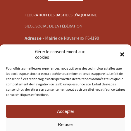
FEDERATION DES BASTIDES D’AQUITAINE
SIÈGE SOCIAL DE LA FÉDÉRATION
Adresse
-
Mairie de Navarrenx F64190
E-mail -
Gérer le consentement aux
communication@bastidesaquitaine.org
cookies
Pour offrir les meilleures expériences, nous utilisons des technologies telles que
les cookies pour stocker et/ou accéder aux informations des appareils. Le fait de
consentir à ces technologies nous permettra de traiter des données telles que le
comportement de navigation ou les ID uniques sur ce site. Le fait de ne pas
consentir ou de retirer son consentement peut avoir un effet négatif sur certaines
© 2014 - 2026 Fédération des Bastides
caractéristiques et fonctions.
d'Aquitaine Tous droits réservés.
Accepter
Liens Biblio
Droits & Historique
Plan du site
Mentions légales
Refuser