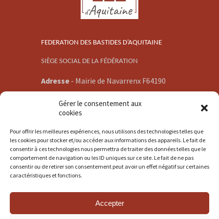
FEDERATION DES BASTIDES D’AQUITAINE
SIÈGE SOCIAL DE LA FÉDÉRATION
Adresse
-
Mairie de Navarrenx F64190
E-mail -
Gérer le consentement aux
communication@bastidesaquitaine.org
cookies
Pour offrir les meilleures expériences, nous utilisons des technologies telles que
les cookies pour stocker et/ou accéder aux informations des appareils. Le fait de
consentir à ces technologies nous permettra de traiter des données telles que le
comportement de navigation ou les ID uniques sur ce site. Le fait de ne pas
consentir ou de retirer son consentement peut avoir un effet négatif sur certaines
© 2014 - 2026 Fédération des Bastides
caractéristiques et fonctions.
d'Aquitaine Tous droits réservés.
Accepter
Liens Biblio
Droits & Historique