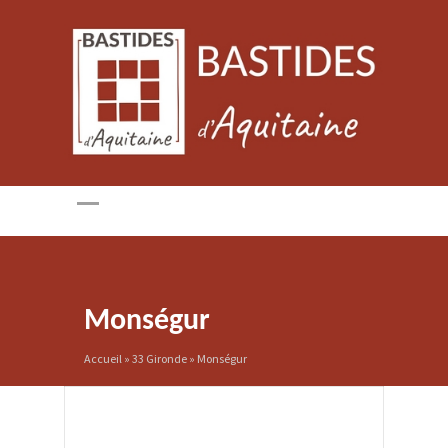
Monségur
Accueil
»
33 Gironde
»
Monségur