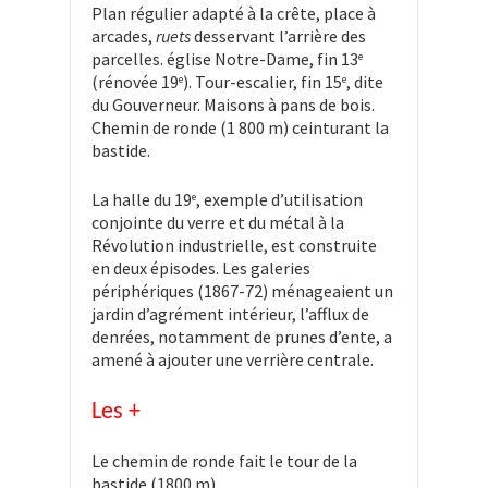
Plan régulier adapté à la crête, place à
arcades,
ruets
desservant l’arrière des
parcelles. église Notre-Dame, fin 13
e
(rénovée 19
). Tour-escalier, fin 15
, dite
e
e
du Gouverneur. Maisons à pans de bois.
Chemin de ronde (1 800 m) ceinturant la
bastide.
La halle du 19
, exemple d’utilisation
e
conjointe du verre et du métal à la
Révolution industrielle, est construite
en deux épisodes. Les galeries
périphériques (1867-72) ménageaient un
jardin d’agrément intérieur, l’afflux de
denrées, notamment de prunes d’ente, a
amené à ajouter une verrière centrale.
Les +
Le chemin de ronde fait le tour de la
bastide (1800 m).