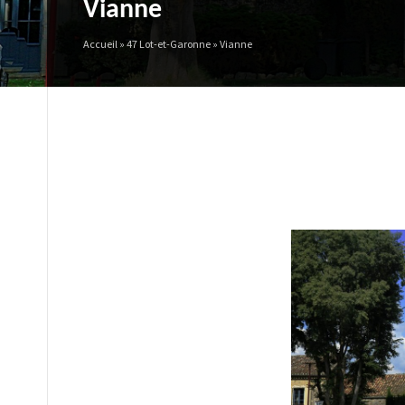
Vianne
Accueil
»
47 Lot-et-Garonne
»
Vianne