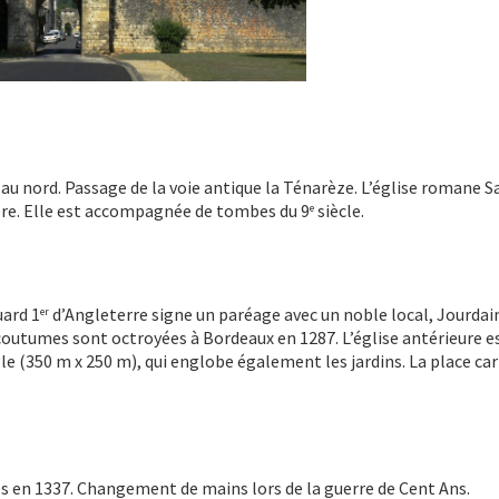
 au nord. Passage de la voie antique la Ténarèze. L’église romane S
re. Elle est accompagnée de tombes du 9
siècle.
e
uard 1
d’Angleterre signe un paréage avec un noble local, Jourdai
er
s coutumes sont octroyées à Bordeaux en 1287. L’église antérieure e
le (350 m x 250 m), qui englobe également les jardins. La place ca
ées en 1337. Changement de mains lors de la guerre de Cent Ans.