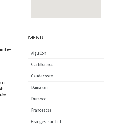
MENU
ainte-
Aiguillon
Castillonnès
Caudecoste
n de
Damazan
st
rrée
Durance
Francescas
Granges-sur-Lot