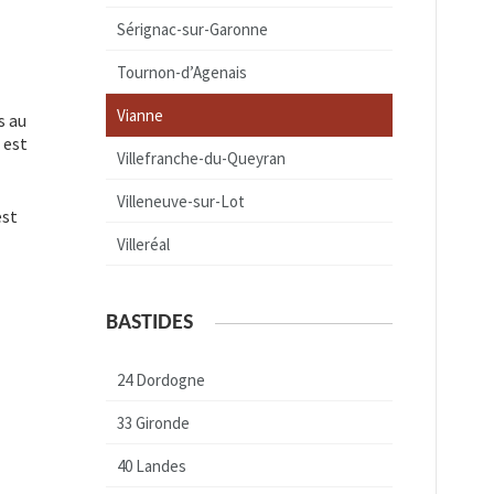
Sérignac-sur-Garonne
Tournon-d’Agenais
Vianne
s au
 est
Villefranche-du-Queyran
Villeneuve-sur-Lot
est
Villeréal
BASTIDES
24 Dordogne
33 Gironde
40 Landes