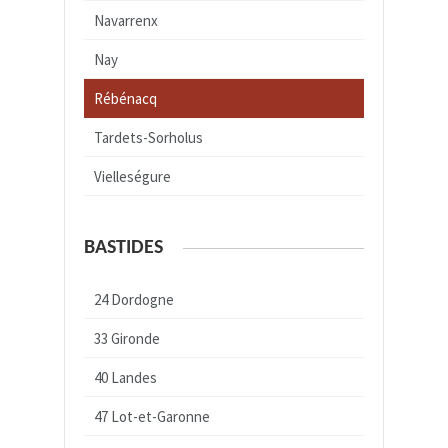
Navarrenx
Nay
Rébénacq
Tardets-Sorholus
Vielleségure
BASTIDES
24 Dordogne
33 Gironde
40 Landes
47 Lot-et-Garonne