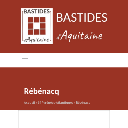
Rébénacq
Accueil
»
64 Pyrénées-Atlantiques
»
Rébénacq