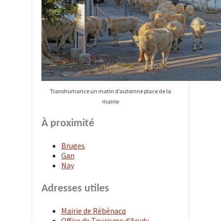
Transhumance un matin d’automne place de la
mairie
À proximité
Bruges
Gan
Nay
Adresses utiles
Mairie de Rébénacq
Office de Tourisme d’Arudy