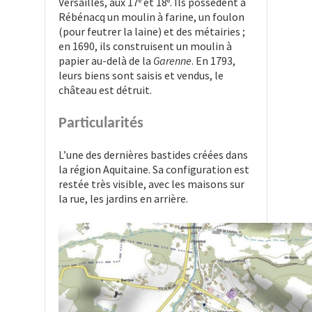
Versailles, aux 17
et 18
. Ils possèdent à
e
e
Rébénacq un moulin à farine, un foulon
(pour feutrer la laine) et des métairies ;
en 1690, ils construisent un moulin à
papier au-delà de la
Garenne
. En 1793,
leurs biens sont saisis et vendus, le
château est détruit.
Particularités
L’une des dernières bastides créées dans
la région Aquitaine. Sa configuration est
restée très visible, avec les maisons sur
la rue, les jardins en arrière.